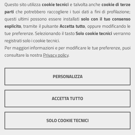
Questo sito utilizza
cookie tecnici
e talvolta anche
cookie di terze
Informativa privacy
parti
che potrebbero raccogliere i tuoi dati a fini di profilazione;
Note legali
questi ultimi possono essere installati
solo con il tuo consenso
Piano di miglioramento del sito
esplicito
, tramite il pulsante
Accetta tutto
, oppure modificando le
tue preferenze. Selezionando il tasto
Solo cookie tecnici
verranno
Piano di miglioramento dei servizi
registrati solo i cookie tecnici.
Dichiarazione di accessibilità
Per maggiori informazioni e per modificare le tue preferenze, puoi
consultare la nostra
Privacy policy
.
COOKIE TECNICI
SEGUICI SU
PERSONALIZZA
Facebook
Instagram
Questi cookie consentono la corretta navigazione del sito e la rendono
ottimale per ogni utente. Essi non raccolgono i tuoi dati e le tue
informazioni di navigazione per scopi di marketing e profilazione, e
ACCETTA TUTTO
pertanto possono essere utilizzati senza bisogno di acquisire il tuo
consenso.
Mappa del sito
Cookie
policy
Credits
Mostra altre informazioni
SOLO COOKIE TECNICI
Cookie tecnici e funzionali
COOKIE DI PROFILAZIONE