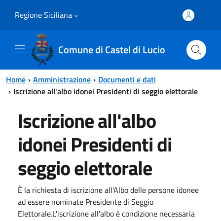
Vai al contenuto principale
Vai al menu principale
Regione Siciliana
Comune di Castel di Lucio
Home
Amministrazione
Documenti e dati
Iscrizione all'albo idonei Presidenti di seggio elettorale
Iscrizione all'albo
idonei Presidenti di
seggio elettorale
È la richiesta di iscrizione all'Albo delle persone idonee
ad essere nominate Presidente di Seggio
Elettorale.L'iscrizione all'albo è condizione necessaria