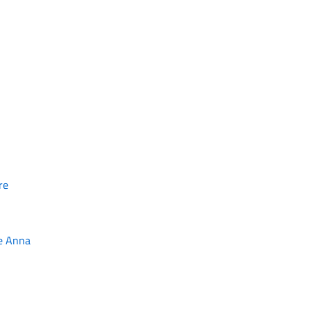
re
ne Anna