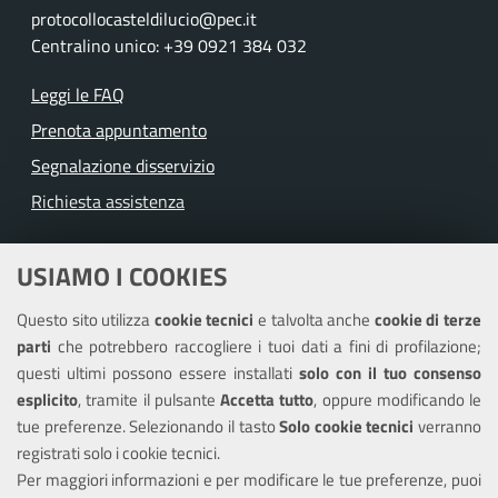
protocollocasteldilucio@pec.it
Centralino unico: +39 0921 384 032
Leggi le FAQ
Prenota appuntamento
Segnalazione disservizio
Richiesta assistenza
Amministrazione trasparente
USIAMO I COOKIES
Albo pretorio
Questo sito utilizza
cookie tecnici
e talvolta anche
cookie di terze
Informativa privacy
parti
che potrebbero raccogliere i tuoi dati a fini di profilazione;
Note legali
questi ultimi possono essere installati
solo con il tuo consenso
Piano di miglioramento del sito
esplicito
, tramite il pulsante
Accetta tutto
, oppure modificando le
tue preferenze. Selezionando il tasto
Solo cookie tecnici
verranno
Piano di miglioramento dei servizi
registrati solo i cookie tecnici.
Dichiarazione di accessibilità
Per maggiori informazioni e per modificare le tue preferenze, puoi