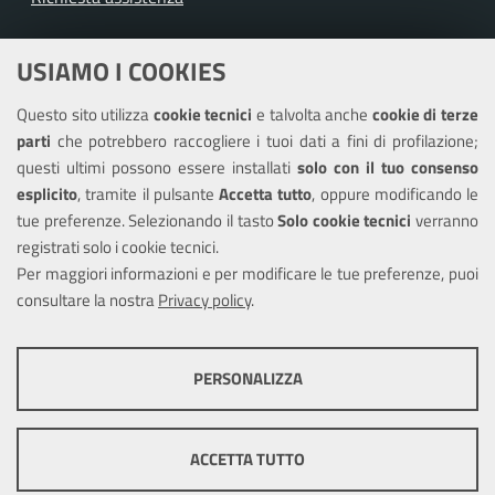
Amministrazione trasparente
USIAMO I COOKIES
Albo pretorio
Questo sito utilizza
cookie tecnici
e talvolta anche
cookie di terze
Informativa privacy
parti
che potrebbero raccogliere i tuoi dati a fini di profilazione;
Note legali
questi ultimi possono essere installati
solo con il tuo consenso
Piano di miglioramento del sito
esplicito
, tramite il pulsante
Accetta tutto
, oppure modificando le
tue preferenze. Selezionando il tasto
Solo cookie tecnici
verranno
Piano di miglioramento dei servizi
registrati solo i cookie tecnici.
Dichiarazione di accessibilità
Per maggiori informazioni e per modificare le tue preferenze, puoi
consultare la nostra
Privacy policy
.
COOKIE TECNICI
SEGUICI SU
PERSONALIZZA
Facebook
Instagram
Questi cookie consentono la corretta navigazione del sito e la rendono
ottimale per ogni utente. Essi non raccolgono i tuoi dati e le tue
informazioni di navigazione per scopi di marketing e profilazione, e
ACCETTA TUTTO
pertanto possono essere utilizzati senza bisogno di acquisire il tuo
consenso.