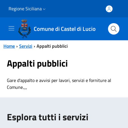
Vai al contenuto principale
Vai al menu principale
Regione Siciliana
Comune di Castel di Lucio
Home
Servizi
Appalti pubblici
Appalti pubblici
Gare d'appalto e avvisi per lavori, servizi e forniture al
Comune.,,,
Esplora tutti i servizi