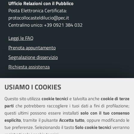
Ufficio Relazioni con il Pubblico
Posta Elettronica Certificata:
protocollocasteldilucio@pec.it
Centralino unico: +39 0921 384 032
Leggi le FAQ
Prenota appuntamento
Segnalazione disservizio
Richiesta assistenza
Amministrazione trasparente
USIAMO I COOKIES
Albo pretorio
Questo sito utilizza
cookie tecnici
e talvolta anche
cookie di terze
Informativa privacy
parti
che potrebbero raccogliere i tuoi dati a fini di profilazione;
Note legali
questi ultimi possono essere installati
solo con il tuo consenso
Piano di miglioramento del sito
esplicito
, tramite il pulsante
Accetta tutto
, oppure modificando le
tue preferenze. Selezionando il tasto
Solo cookie tecnici
verranno
Piano di miglioramento dei servizi