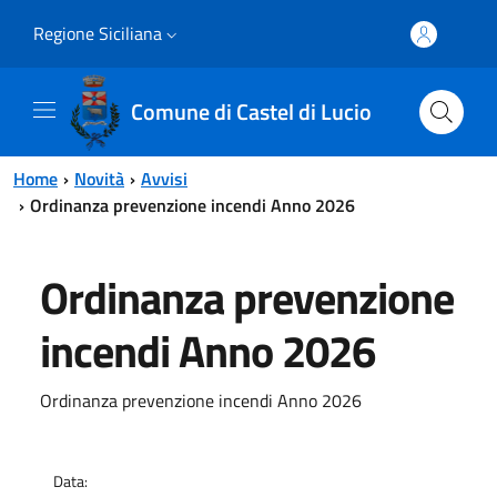
Vai al contenuto principale
Vai al menu principale
Regione Siciliana
Comune di Castel di Lucio
Home
Novità
Avvisi
Ordinanza prevenzione incendi Anno 2026
Ordinanza prevenzione
incendi Anno 2026
Ordinanza prevenzione incendi Anno 2026
Data: