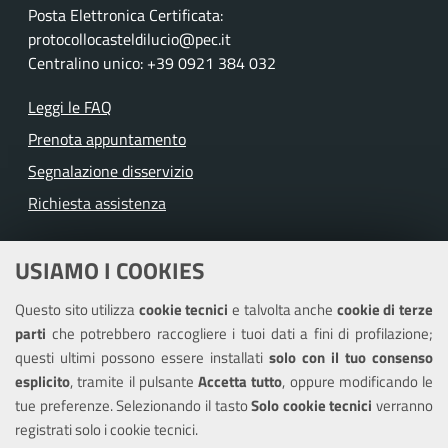
Posta Elettronica Certificata:
protocollocasteldilucio@pec.it
Centralino unico: +39 0921 384 032
Leggi le FAQ
Prenota appuntamento
Segnalazione disservizio
Richiesta assistenza
Amministrazione trasparente
USIAMO I COOKIES
Albo pretorio
Questo sito utilizza
cookie tecnici
e talvolta anche
cookie di terze
Informativa privacy
parti
che potrebbero raccogliere i tuoi dati a fini di profilazione;
Note legali
questi ultimi possono essere installati
solo con il tuo consenso
Piano di miglioramento del sito
esplicito
, tramite il pulsante
Accetta tutto
, oppure modificando le
tue preferenze. Selezionando il tasto
Solo cookie tecnici
verranno
Piano di miglioramento dei servizi
registrati solo i cookie tecnici.
Dichiarazione di accessibilità