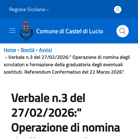
Vai al contenuto principale
Vai al menu principale
Regione Siciliana
Comune di Castel di Lucio
Home
Novità
Avvisi
Verbale n.3 del 27/02/2026:" Operazione di nomina degli
scrutatori e formazione della graduatoria degli eventuali
sostituti. Referendum Confermativo del 22 Marzo 2026".
Verbale n.3 del
27/02/2026:"
Operazione di nomina