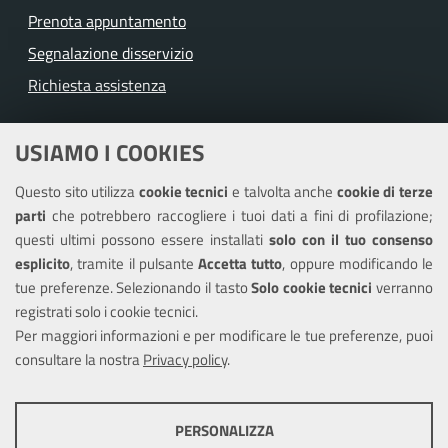
Prenota appuntamento
Segnalazione disservizio
Richiesta assistenza
Amministrazione trasparente
USIAMO I COOKIES
Albo pretorio
Questo sito utilizza
cookie tecnici
e talvolta anche
cookie di terze
Informativa privacy
parti
che potrebbero raccogliere i tuoi dati a fini di profilazione;
Note legali
questi ultimi possono essere installati
solo con il tuo consenso
Piano di miglioramento del sito
esplicito
, tramite il pulsante
Accetta tutto
, oppure modificando le
tue preferenze. Selezionando il tasto
Solo cookie tecnici
verranno
Piano di miglioramento dei servizi
registrati solo i cookie tecnici.
Dichiarazione di accessibilità
Per maggiori informazioni e per modificare le tue preferenze, puoi
consultare la nostra
Privacy policy
.
COOKIE TECNICI
SEGUICI SU
PERSONALIZZA
Facebook
Instagram