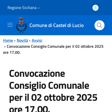
Vai al contenuto principale
Vai al menu principale
Regione Siciliana
Comune di Castel di Lucio
Home
Novità
Avvisi
Convocazione Consiglio Comunale per il 02 ottobre 2025
ore 17,00.
Convocazione
Consiglio Comunale
per il 02 ottobre 2025
ore 17,00.