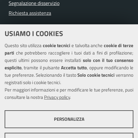
Segnalazione disservizio
Richiesta assistenza
Amministrazione trasparente
USIAMO I COOKIES
Albo pretorio
Questo sito utilizza
cookie tecnici
e talvolta anche
cookie di terze
Informativa privacy
parti
che potrebbero raccogliere i tuoi dati a fini di profilazione;
Note legali
questi ultimi possono essere installati
solo con il tuo consenso
Piano di miglioramento del sito
esplicito
, tramite il pulsante
Accetta tutto
, oppure modificando le
tue preferenze. Selezionando il tasto
Solo cookie tecnici
verranno
Piano di miglioramento dei servizi
registrati solo i cookie tecnici.
Dichiarazione di accessibilità
Per maggiori informazioni e per modificare le tue preferenze, puoi
consultare la nostra
Privacy policy
.
COOKIE TECNICI
SEGUICI SU
PERSONALIZZA
Facebook
Instagram
Questi cookie consentono la corretta navigazione del sito e la rendono
ottimale per ogni utente. Essi non raccolgono i tuoi dati e le tue