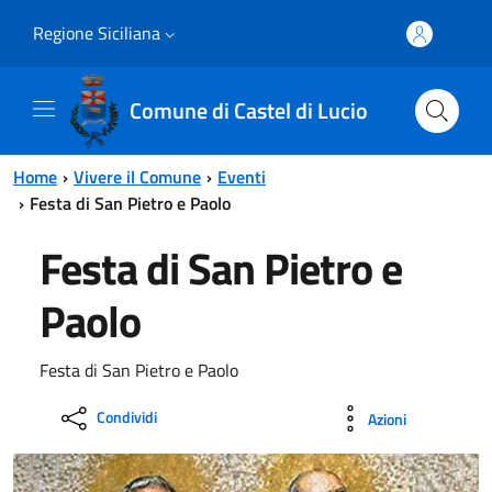
Vai al contenuto principale
Vai al menu principale
Regione Siciliana
Comune di Castel di Lucio
Home
Vivere il Comune
Eventi
Festa di San Pietro e Paolo
Festa di San Pietro e
Paolo
Festa di San Pietro e Paolo
Condividi
Azioni