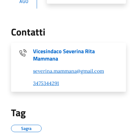
AGO
Contatti
Vicesindaco Severina Rita
Mammana
severina.mammana@gmail.com
3475344291
Tag
Sagra