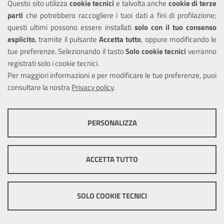
Questo sito utilizza
cookie tecnici
e talvolta anche
cookie di terze
Informativa privacy
parti
che potrebbero raccogliere i tuoi dati a fini di profilazione;
Note legali
questi ultimi possono essere installati
solo con il tuo consenso
Piano di miglioramento del sito
esplicito
, tramite il pulsante
Accetta tutto
, oppure modificando le
tue preferenze. Selezionando il tasto
Solo cookie tecnici
verranno
Piano di miglioramento dei servizi
registrati solo i cookie tecnici.
Dichiarazione di accessibilità
Per maggiori informazioni e per modificare le tue preferenze, puoi
consultare la nostra
Privacy policy
.
COOKIE TECNICI
SEGUICI SU
PERSONALIZZA
Facebook
Instagram
Questi cookie consentono la corretta navigazione del sito e la rendono
ottimale per ogni utente. Essi non raccolgono i tuoi dati e le tue
informazioni di navigazione per scopi di marketing e profilazione, e
ACCETTA TUTTO
pertanto possono essere utilizzati senza bisogno di acquisire il tuo
consenso.
Mappa del sito
Cookie
policy
Credits
Mostra altre informazioni
SOLO COOKIE TECNICI
Cookie tecnici e funzionali
COOKIE DI PROFILAZIONE