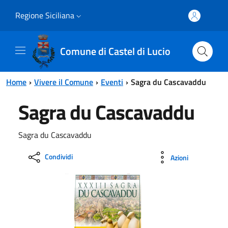
Vai al contenuto principale
Vai al menu principale
Regione Siciliana
Comune di Castel di Lucio
Home
Vivere il Comune
Eventi
Sagra du Cascavaddu
Sagra du Cascavaddu
Sagra du Cascavaddu
Condividi
Azioni