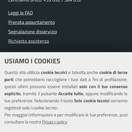
Leggi le FAQ
Prenota appuntamento
Segnalazione disservizio
Richiesta assistenza
Amministrazione trasparente
USIAMO I COOKIES
Albo pretorio
Questo sito utilizza
cookie tecnici
e talvolta anche
cookie di terze
Informativa privacy
parti
che potrebbero raccogliere i tuoi dati a fini di profilazione;
Note legali
questi ultimi possono essere installati
solo con il tuo consenso
Piano di miglioramento del sito
esplicito
, tramite il pulsante
Accetta tutto
, oppure modificando le
tue preferenze. Selezionando il tasto
Solo cookie tecnici
verranno
Piano di miglioramento dei servizi
registrati solo i cookie tecnici.
Dichiarazione di accessibilità
Per maggiori informazioni e per modificare le tue preferenze, puoi
consultare la nostra
Privacy policy
.