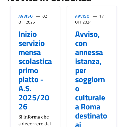
AVVISO
02
AVVISO
17
OTT 2025
OTT 2024
Inizio
Avviso,
servizio
con
mensa
annessa
scolastica
istanza,
primo
per
piatto -
soggiorn
A.S.
o
2025/20
culturale
26
a Roma
destinato
Si informa che
ai
a decorrere dal