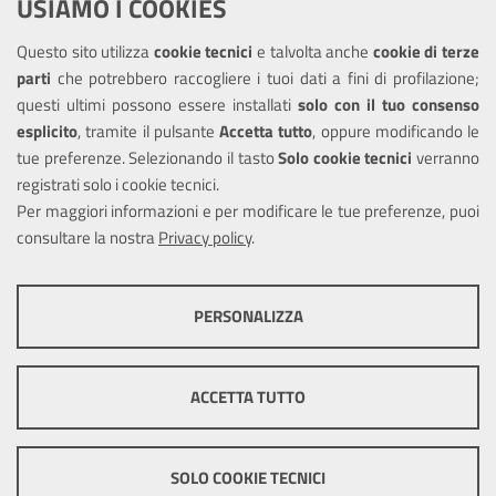
USIAMO I COOKIES
Albo pretorio
Questo sito utilizza
cookie tecnici
e talvolta anche
cookie di terze
Informativa privacy
parti
che potrebbero raccogliere i tuoi dati a fini di profilazione;
Note legali
questi ultimi possono essere installati
solo con il tuo consenso
Piano di miglioramento del sito
esplicito
, tramite il pulsante
Accetta tutto
, oppure modificando le
tue preferenze. Selezionando il tasto
Solo cookie tecnici
verranno
Piano di miglioramento dei servizi
registrati solo i cookie tecnici.
Dichiarazione di accessibilità
Per maggiori informazioni e per modificare le tue preferenze, puoi
consultare la nostra
Privacy policy
.
COOKIE TECNICI
SEGUICI SU
PERSONALIZZA
Facebook
Instagram
Questi cookie consentono la corretta navigazione del sito e la rendono
ottimale per ogni utente. Essi non raccolgono i tuoi dati e le tue
informazioni di navigazione per scopi di marketing e profilazione, e
ACCETTA TUTTO
pertanto possono essere utilizzati senza bisogno di acquisire il tuo
consenso.
Mappa del sito
Cookie
policy
Credits
Mostra altre informazioni
SOLO COOKIE TECNICI