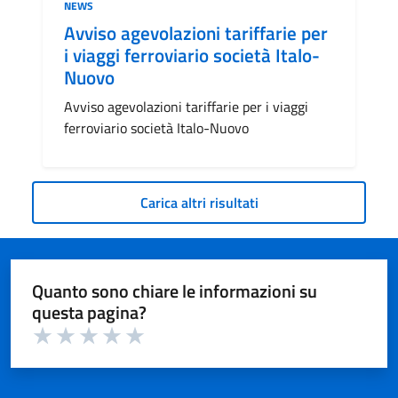
Categoria:
NEWS
Avviso agevolazioni tariffarie per
i viaggi ferroviario società Italo-
Nuovo
Avviso agevolazioni tariffarie per i viaggi
ferroviario società Italo-Nuovo
Carica altri risultati
Quanto sono chiare le informazioni su
questa pagina?
Valuta 1 su 5
Valuta 2 su 5
Valuta 3 su 5
Valuta 4 su 5
Valuta 5 su 5