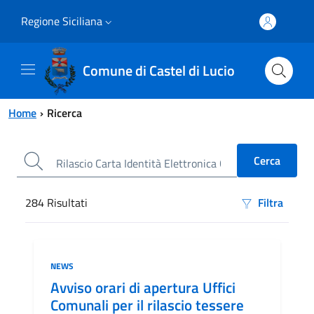
Vai al contenuto principale
Vai al menu principale
Regione Siciliana
Comune di Castel di Lucio
Home
Ricerca
284
Risultati
Filtra
Risultati di ricerca
Categoria:
NEWS
Avviso orari di apertura Uffici
Comunali per il rilascio tessere